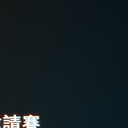
邀
請
賽