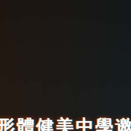
形
體
健
美
中
學